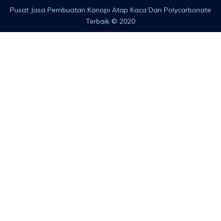
Pusat Jasa Pembuatan Kanopi Atap Kaca Dan Polycarbonate
Terbaik © 2020