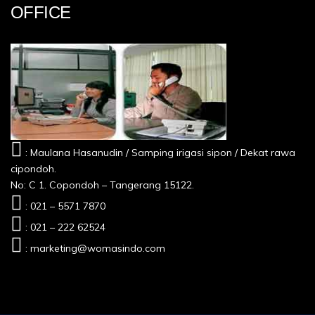
OFFICE
: Maulana Hasanudin / Samping irigasi sipon / Dekat rawa
cipondoh.
No: C 1. Copondoh – Tangerang 15122.
: 021 – 5571 7870
: 021 – 222 62524
: marketing@womasindo.com